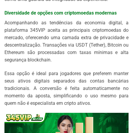
Diversidade de opções com criptomoedas modernas
Acompanhando as tendências da economia digital, a
plataforma 345VIP aceita as principais criptomoedas do
mercado, oferecendo uma camada extra de privacidade e
descentralização. Transações via USDT (Tether), Bitcoin ou
Ethereum são processadas com taxas mínimas e alta
segurança blockchain.
Essa opção é ideal para jogadores que preferem manter
seus ativos digitais separados das contas bancárias
tradicionais. A conversão é feita automaticamente no
momento da aposta, simplificando o uso mesmo para
quem não é especialista em cripto ativos.