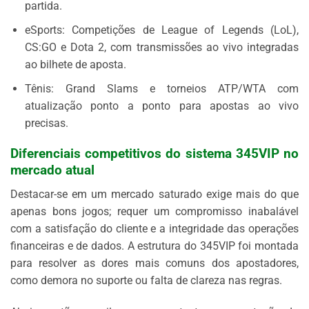
partida.
eSports: Competições de League of Legends (LoL),
CS:GO e Dota 2, com transmissões ao vivo integradas
ao bilhete de aposta.
Tênis: Grand Slams e torneios ATP/WTA com
atualização ponto a ponto para apostas ao vivo
precisas.
Diferenciais competitivos do sistema 345VIP no
mercado atual
Destacar-se em um mercado saturado exige mais do que
apenas bons jogos; requer um compromisso inabalável
com a satisfação do cliente e a integridade das operações
financeiras e de dados. A estrutura do 345VIP foi montada
para resolver as dores mais comuns dos apostadores,
como demora no suporte ou falta de clareza nas regras.