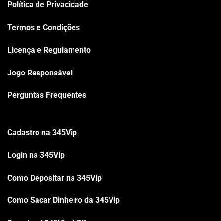
Política de Privacidade
Termos e Condições
Licença e Regulamento
Jogo Responsável
Perguntas Frequentes
Cadastro na 345Vip
Login na 345Vip
Como Depositar na 345Vip
Como Sacar Dinheiro da 345Vip