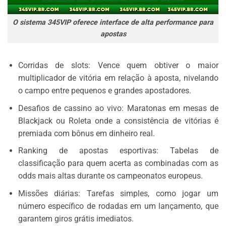
O sistema 345VIP oferece interface de alta performance para
apostas
Corridas de slots: Vence quem obtiver o maior
multiplicador de vitória em relação à aposta, nivelando
o campo entre pequenos e grandes apostadores.
Desafios de cassino ao vivo: Maratonas em mesas de
Blackjack ou Roleta onde a consistência de vitórias é
premiada com bônus em dinheiro real.
Ranking de apostas esportivas: Tabelas de
classificação para quem acerta as combinadas com as
odds mais altas durante os campeonatos europeus.
Missões diárias: Tarefas simples, como jogar um
número específico de rodadas em um lançamento, que
garantem giros grátis imediatos.