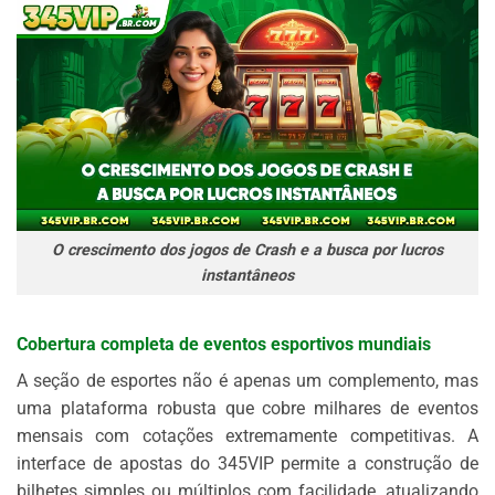
O crescimento dos jogos de Crash e a busca por lucros
instantâneos
Cobertura completa de eventos esportivos mundiais
A seção de esportes não é apenas um complemento, mas
uma plataforma robusta que cobre milhares de eventos
mensais com cotações extremamente competitivas. A
interface de apostas do 345VIP permite a construção de
bilhetes simples ou múltiplos com facilidade, atualizando