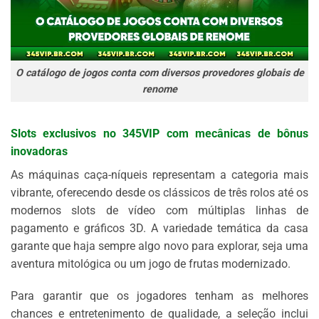
O catálogo de jogos conta com diversos provedores globais de
renome
Slots exclusivos no 345VIP com mecânicas de bônus
inovadoras
As máquinas caça-níqueis representam a categoria mais
vibrante, oferecendo desde os clássicos de três rolos até os
modernos slots de vídeo com múltiplas linhas de
pagamento e gráficos 3D. A variedade temática da casa
garante que haja sempre algo novo para explorar, seja uma
aventura mitológica ou um jogo de frutas modernizado.
Para garantir que os jogadores tenham as melhores
chances e entretenimento de qualidade, a seleção inclui