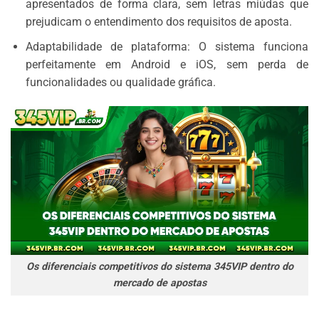
apresentados de forma clara, sem letras miúdas que
prejudicam o entendimento dos requisitos de aposta.
Adaptabilidade de plataforma: O sistema funciona
perfeitamente em Android e iOS, sem perda de
funcionalidades ou qualidade gráfica.
Os diferenciais competitivos do sistema 345VIP dentro do
mercado de apostas