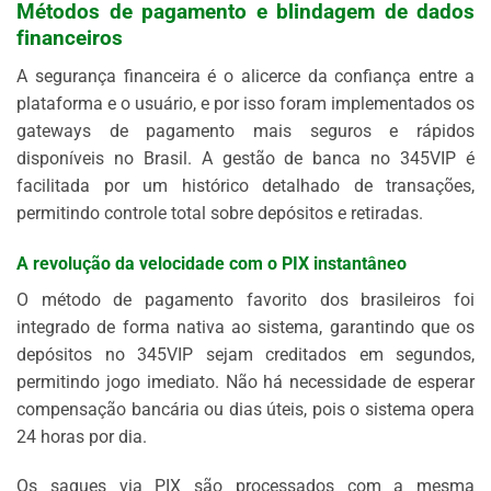
Métodos de pagamento e blindagem de dados
financeiros
A segurança financeira é o alicerce da confiança entre a
plataforma e o usuário, e por isso foram implementados os
gateways de pagamento mais seguros e rápidos
disponíveis no Brasil. A gestão de banca no 345VIP é
facilitada por um histórico detalhado de transações,
permitindo controle total sobre depósitos e retiradas.
A revolução da velocidade com o PIX instantâneo
O método de pagamento favorito dos brasileiros foi
integrado de forma nativa ao sistema, garantindo que os
depósitos no 345VIP sejam creditados em segundos,
permitindo jogo imediato. Não há necessidade de esperar
compensação bancária ou dias úteis, pois o sistema opera
24 horas por dia.
Os saques via PIX são processados com a mesma