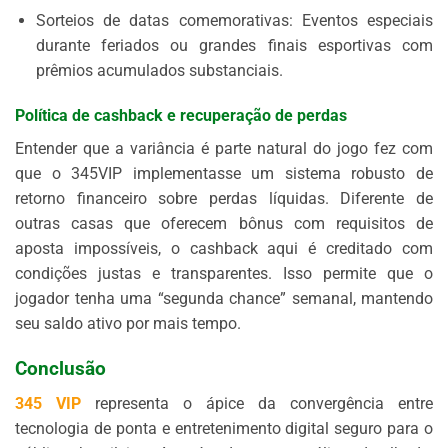
Sorteios de datas comemorativas: Eventos especiais
durante feriados ou grandes finais esportivas com
prêmios acumulados substanciais.
Política de cashback e recuperação de perdas
Entender que a variância é parte natural do jogo fez com
que o 345VIP implementasse um sistema robusto de
retorno financeiro sobre perdas líquidas. Diferente de
outras casas que oferecem bônus com requisitos de
aposta impossíveis, o cashback aqui é creditado com
condições justas e transparentes. Isso permite que o
jogador tenha uma “segunda chance” semanal, mantendo
seu saldo ativo por mais tempo.
Conclusão
345 VIP
representa o ápice da convergência entre
tecnologia de ponta e entretenimento digital seguro para o