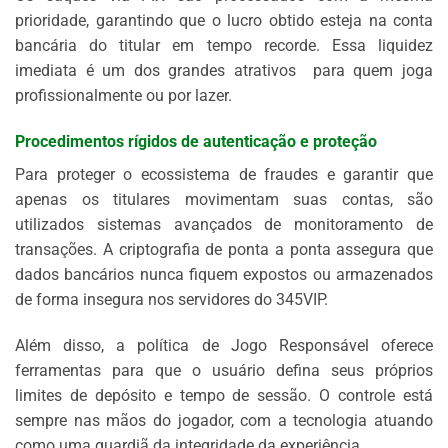
prioridade, garantindo que o lucro obtido esteja na conta
bancária do titular em tempo recorde. Essa liquidez
imediata é um dos grandes atrativos para quem joga
profissionalmente ou por lazer.
Procedimentos rígidos de autenticação e proteção
Para proteger o ecossistema de fraudes e garantir que
apenas os titulares movimentam suas contas, são
utilizados sistemas avançados de monitoramento de
transações. A criptografia de ponta a ponta assegura que
dados bancários nunca fiquem expostos ou armazenados
de forma insegura nos servidores do 345VIP.
Além disso, a política de Jogo Responsável oferece
ferramentas para que o usuário defina seus próprios
limites de depósito e tempo de sessão. O controle está
sempre nas mãos do jogador, com a tecnologia atuando
como uma guardiã da integridade da experiência.