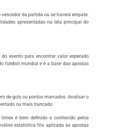
o vencedor da partida ou se haverá empate.
lidades apresentadas na tela principal do
s do evento para encontrar valor esperado
o futebol mundial e é a base das apostas
ro de gols ou pontos marcados. Analisar o
imentado ou mais truncado.
os times é bem definido e conhecido pelos
lise estatística fria aplicada às apostas