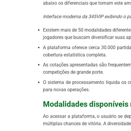
abaixo os diferenciais que tornam este am
Interface moderna da 345VIP exibindo o pa
Existem mais de 50 modalidades diferentes 
jogadores que buscam diversificar suas ap
A plataforma oferece cerca 30.000 partid
cobertura estatística completa.
As cotações apresentadas são frequentem
competições de grande porte.
O sistema de processamento liquida os cu
para novas operações.
Modalidades disponíveis 
Ao acessar a plataforma, o usuário se de
múltiplas chances de vitória. A diversida