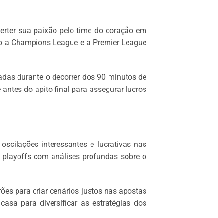
erter sua paixão pelo time do coração em
omo a Champions League e a Premier League
das durante o decorrer dos 90 minutos de
 antes do apito final para assegurar lucros
oscilações interessantes e lucrativas nas
 playoffs com análises profundas sobre o
ões para criar cenários justos nas apostas
asa para diversificar as estratégias dos