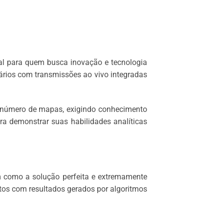
al para quem busca inovação e tecnologia
ários com transmissões ao vivo integradas
ou número de mapas, exigindo conhecimento
a demonstrar suas habilidades analíticas
m como a solução perfeita e extremamente
tos com resultados gerados por algoritmos