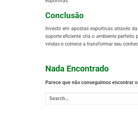
esportivas.
Conclusão
Investir em apostas esportivas através d
suporte eficiente cria o ambiente perfeit
vindas e comece a transformar seu conheci
Nada Encontrado
Parece que não conseguimos encontrar o 