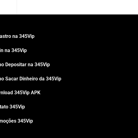
astro na 345Vip
in na 345Vip
o Depositar na 345Vip
o Sacar Dinheiro da 345Vip
nload 345Vip APK
tato 345Vip
moções 345Vip