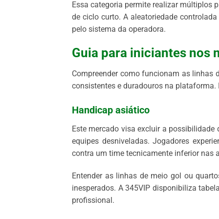
Essa categoria permite realizar múltiplos
de ciclo curto. A aleatoriedade controlad
pelo sistema da operadora.
Guia para iniciantes nos
Compreender como funcionam as linhas de 
consistentes e duradouros na plataforma. 
Handicap asiático
Este mercado visa excluir a possibilidade
equipes desniveladas. Jogadores experie
contra um time tecnicamente inferior nas 
Entender as linhas de meio gol ou quarto
inesperados. A 345VIP disponibiliza tabe
profissional.