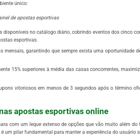
biente único:
inel de apostas esportivas
disponíveis no catálogo diário, cobrindo eventos dos cinco con
ostas esportivas.
as mensais, garantindo que sempre exista uma oportunidade d
ente 15% superiores à média das casas concorrentes, maximiza
pons vitoriosos em menos de 3 segundos após o término ofici
nas apostas esportivas online
para com um leque extenso de opções que vão muito além do tr
de é um pilar fundamental para manter a experiência do usuário