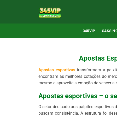
Skip
to
content
345VIP
CASSIN
Apostas Esp
Apostas esportivas
transformam a paixão
encontram as melhores cotações do merca
mesmo e aproveite a emoção de vencer a c
Apostas esportivas – o s
O setor dedicado aos palpites esportivos 
buscam consistência. A estrutura foi des