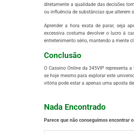
diretamente a qualidade das decisões tom
ou influência de substâncias que alterem 
Aprender a hora exata de parar, seja a
excessiva costuma devolver o lucro à c
entretenimento sério, mantendo a mente cla
Conclusão
O Cassino Online da 345VIP representa a f
se hoje mesmo para explorar este univers
vitória pode estar a apenas uma aposta de
Nada Encontrado
Parece que não conseguimos encontrar o 