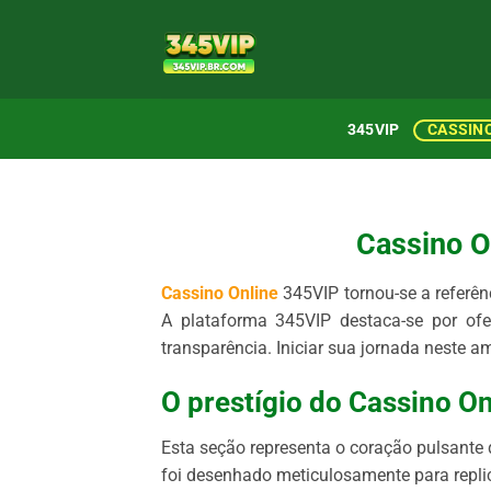
Skip
to
content
345VIP
CASSIN
Cassino O
Cassino Online
345VIP tornou-se a referên
A plataforma 345VIP destaca-se por of
transparência. Iniciar sua jornada neste am
O prestígio do Cassino O
Esta seção representa o coração pulsante
foi desenhado meticulosamente para repli