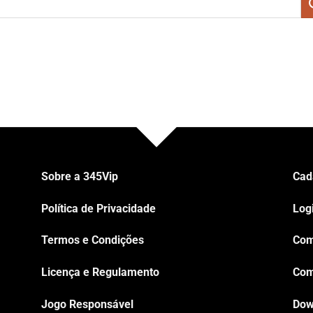
Sobre a 345Vip
Cad
Política de Privacidade
Log
Termos e Condições
Com
Licença e Regulamento
Com
Jogo Responsável
Dow