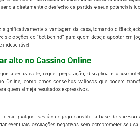
 influencia diretamente o desfecho da partida e seus potenciais lu
eduz significativamente a vantagem da casa, tornando o Blackja
eis e opções de “bet behind” para quem deseja apostar em jog
indescritível.
rar alto no Cassino Online
ue apenas sorte; requer preparação, disciplina e o uso intel
ssino Online, compilamos conselhos valiosos que podem tran
ara quem almeja resultados expressivos.
iniciar qualquer sessão de jogo constitui a base do sucesso a
ar eventuais oscilações negativas sem comprometer seu saldo