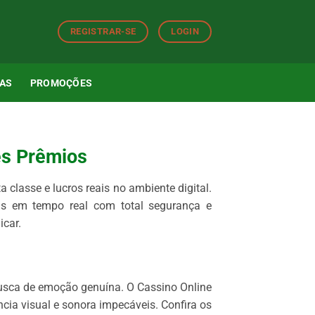
REGISTRAR-SE
LOGIN
IAS
PROMOÇÕES
es Prêmios
classe e lucros reais no ambiente digital.
as em tempo real com total segurança e
icar.
busca de emoção genuína. O Cassino Online
ia visual e sonora impecáveis. Confira os