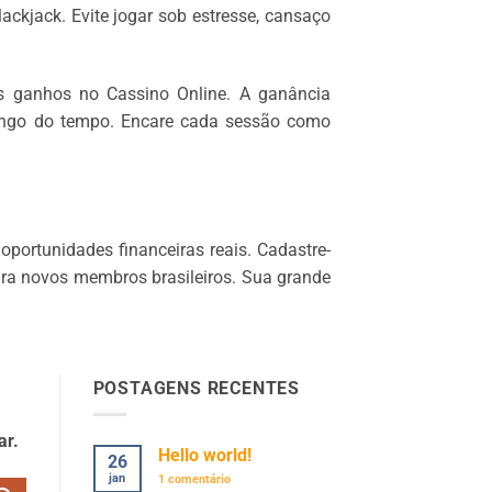
ckjack. Evite jogar sob estresse, cansaço
us ganhos no Cassino Online. A ganância
longo do tempo. Encare cada sessão como
oportunidades financeiras reais. Cadastre-
ara novos membros brasileiros. Sua grande
POSTAGENS RECENTES
ar.
Hello world!
26
jan
em
1 comentário